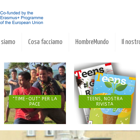
 siamo
Cosa facciamo
HombreMundo
Il nostr
"TIME-OUT" PER LA
TEENS, NOSTRA
PACE
RIVISTA