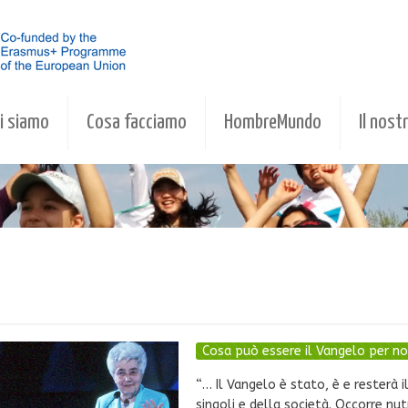
i siamo
Cosa facciamo
HombreMundo
Il nostr
Cosa può essere il Vangelo per no
“… Il Vangelo è stato, è e resterà i
singoli e della società. Occorre nut