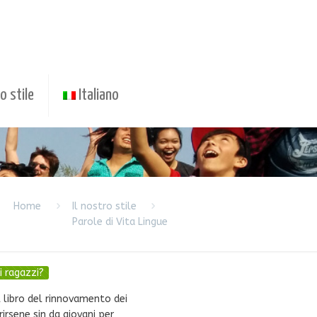
o stile
Italiano
Home
Il nostro stile
Parole di Vita Lingue
i ragazzi?
l libro del rinnovamento dei
rirsene sin da giovani per