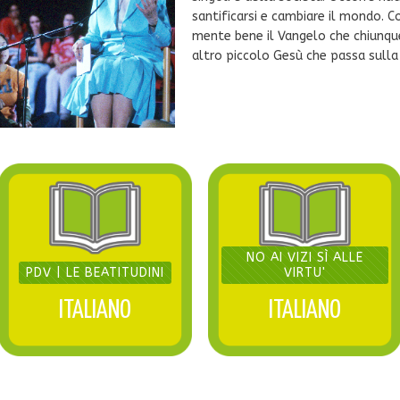
santificarsi e cambiare il mondo. Co
mente bene il Vangelo che chiunque
altro piccolo Gesù che passa sulla t
NO AI VIZI SÌ ALLE
PDV | LE BEATITUDINI
VIRTU'
ITALIANO
ITALIANO