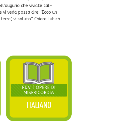
ll’augurio che viviate tal-
 vi veda possa dire: ‘Ecco un
erra’, vi saluto”. Chiara Lubich
PDV | OPERE DI
MISERICORDIA
ITALIANO