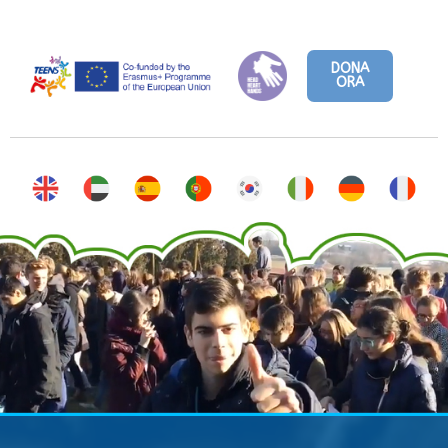
DONA
ORA