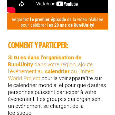
Regardez
le premier épisode
de la vidéo réalisée
pour célébrer
les 20 ans de Run4Unity!
COMMENT Y PARTICIPER:
Si tu es dans l’organisation de
Run4Unity
dans votre région, ajoute
l’événement au
calendrier
du United
World Project
pour la voir apparaître sur
le calendrier mondial et pour que d’autres
personnes puissent participer à votre
événement. Les groupes qui organisent
un événement se chargent de la
logistique.