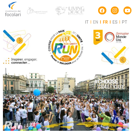
IT
I
EN
I
FR
I
ES
I
PT