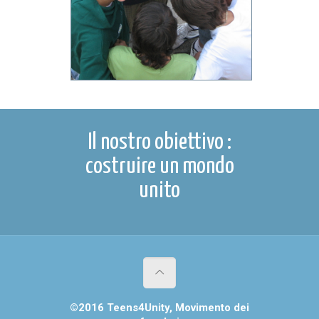
Il nostro obiettivo :
costruire un mondo
unito
©2016 Teens4Unity,
Movimento dei